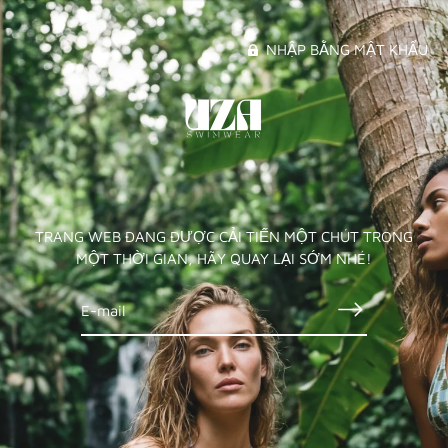
NHẬP BẰNG MẬT KHẨU
TRANG WEB ĐANG ĐƯỢC CẢI TIẾN MỘT CHÚT TRONG
MỘT THỜI GIAN, HÃY QUAY LẠI SỚM NHÉ!